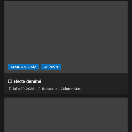
CECILIO GARCÍA
OPINIÓN
El efecto dominó
julio 20, 2026
Redacción
,
Columnistas