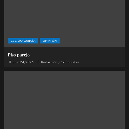
CECILIO GARCÍA
OPINIÓN
Piso parejo
julio 24, 2026
Redacción
,
Columnistas