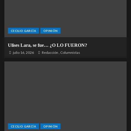
CECILIO GARCÍA
OPINIÓN
Ulises Lara, se fue… ¿O LO FUERON?
julio 16, 2026
Redacción
,
Columnistas
CECILIO GARCÍA
OPINIÓN