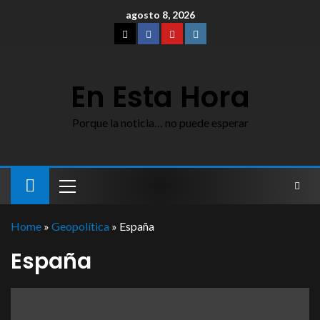
agosto 8, 2026
En Esta Hora
Porque la noticia… no puede esperar
Home
»
Geopolítica
»
España
España