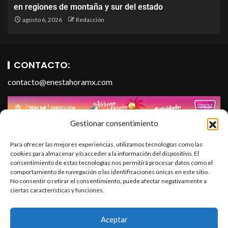
en regiones de montaña y sur del estado
agosto 6, 2026
Redacción
CONTACTO:
contacto@enestahoramx.com
Gestionar consentimiento
Para ofrecer las mejores experiencias, utilizamos tecnologías como las
cookies para almacenar y/o acceder a la información del dispositivo. El
consentimiento de estas tecnologías nos permitirá procesar datos como el
comportamiento de navegación o las identificaciones únicas en este sitio.
No consentir o retirar el consentimiento, puede afectar negativamente a
ciertas características y funciones.
SOBRE NOSOTROS
En Esta Hora Media es un portal informativo que forma parte
Aceptar
de En Esta Hora Infopublicidad, S.A. de C.V. Todos los