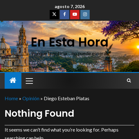
agosto 7, 2026
En Esta Hora
Porque la noticia… no puede esperar
Home
»
Opinión
»
Diego Esteban Platas
Nothing Found
It seems we can’t find what you’re looking for. Perhaps
searching can help.