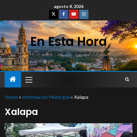
agosto 8, 2026
En Esta Hora
Porque la noticia… no puede esperar
Home
»
Información Municipal
»
Xalapa
Xalapa