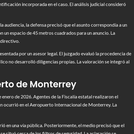
tificación incorporada en el caso. El análisis judicial consideró
 la audiencia, la defensa precisó que el asunto correspondía a un
on un espacio de 45 metros cuadrados para un anuncio. La
directivo.
esentada por un asesor legal. El juzgado evaluó la procedencia de
ico no desarrolló diligencias propias. La valoración se integró al
erto de Monterrey
e enero de 2026. Agentes de la Fiscalía estatal realizaron el
ón ocurrió en el Aeropuerto Internacional de Monterrey. La
rió en una vía pública. Posteriormente, el medio precisó que el
se situó cerca de los filtros de seguridad. La aclaración se