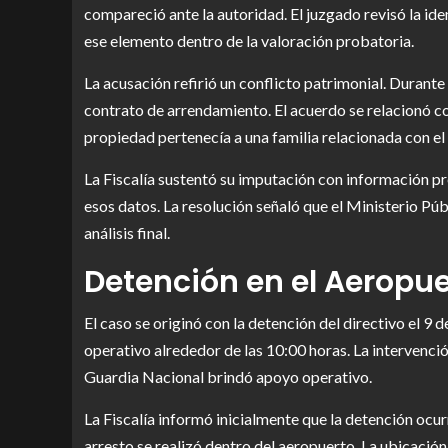
compareció ante la autoridad. El juzgado revisó la iden
ese elemento dentro de la valoración probatoria.
La acusación refirió un conflicto patrimonial. Durante
contrato de arrendamiento. El acuerdo se relacionó c
propiedad pertenecía a una familia relacionada con el 
La Fiscalía sustentó su imputación con información pr
esos datos. La resolución señaló que el Ministerio Públ
análisis final.
Detención en el Aeropu
El caso se originó con la detención del directivo el 9 d
operativo alrededor de las 10:00 horas. La intervenci
Guardia Nacional brindó apoyo operativo.
La Fiscalía informó inicialmente que la detención ocur
arresto se realizó dentro del aeropuerto. La ubicación 