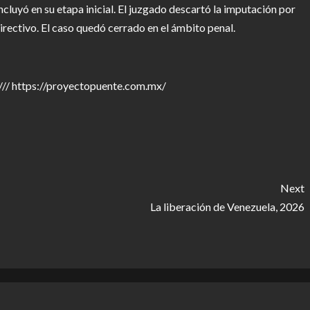
ncluyó en su etapa inicial. El juzgado descartó la imputación por
directivo. El caso quedó cerrado en el ámbito penal.
/// https://proyectopuente.com.mx/
r
Next
La liberación de Venezuela, 2026