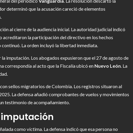
eneral del periódico
Vanguardia
. La resolución descartó la
gador determinó que la acusación careció de elementos
.
n al cierre de la audiencia inicial. La autoridad judicial indicó
 acreditaron la participación del directivo en los hechos
continuó. La orden incluyó la libertad inmediata.
 la imputación. Los abogados expusieron que el 27 de agosto de
a correspondía al acto que la Fiscalía ubicó en
Nuevo León
. La
dad.
con sellos migratorios de Colombia. Los registros situaron al
de 2025. La defensa añadió comprobantes de vuelos y movimientos
y un testimonio de acompañamiento.
a imputación
eñalada como víctima. La defensa indicó que esa persona no