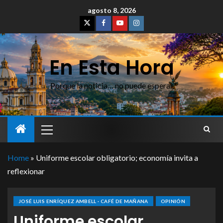
agosto 8, 2026
En Esta Hora
Porque la noticia… no puede esperar
Home
»
Uniforme escolar obligatorio; economía invita a
reflexionar
JOSÉ LUIS ENRÍQUEZ AMBELL · CAFÉ DE MAÑANA
OPINIÓN
Uniforme escolar