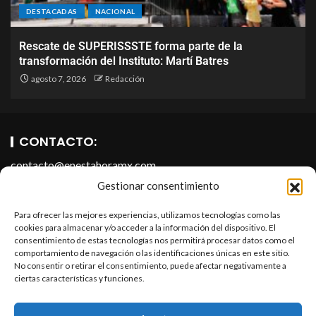
DESTACADAS
NACIONAL
Rescate de SUPERISSSTE forma parte de la
transformación del Instituto: Martí Batres
agosto 7, 2026
Redacción
CONTACTO:
contacto@enestahoramx.com
Gestionar consentimiento
Para ofrecer las mejores experiencias, utilizamos tecnologías como las
cookies para almacenar y/o acceder a la información del dispositivo. El
consentimiento de estas tecnologías nos permitirá procesar datos como el
comportamiento de navegación o las identificaciones únicas en este sitio.
No consentir o retirar el consentimiento, puede afectar negativamente a
ciertas características y funciones.