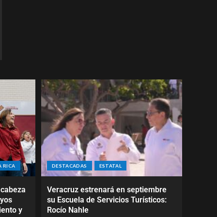
 RICA
DESTACADAS
ESTATAL
ncabeza
Veracruz estrenará en septiembre
oyos
su Escuela de Servicios Turísticos:
iento y
Rocío Nahle