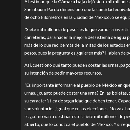
Al estimar que la
Cámara baja
dejó siete mil millones
Sheinbaum Pardo dimensionó que la cantidad equivale 
de ocho kilómetros en la Ciudad de México, o se equip
“Siete mil millones de pesos es lo que vamos a inverti
carreteras, para hacer la mejora del sistema de agua 
más de lo que recibe más de la mitad de los estados en 
pesos, pues la pregunta es ¿quieren más? Hablan de po
Así, cuestionó qué tanto pueden costar las urnas, pag
su intención de pedir mayores recursos.
“Es importante informarle al pueblo de México en qué 
urnas, ¿cuánto puede costar una urna? En las boletas, 
su característica de seguridad que deben tener. Capacit
son voluntarios, igual que en las elecciones. No va a 
es ¿cómo van a destinar estos siete mil millones de pe
abierto, que lo conozca el pueblo de México. Y si req