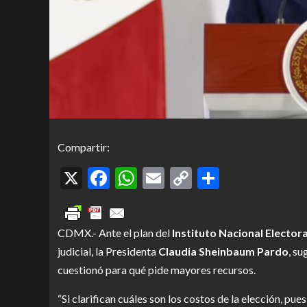
Compartir:
X
Facebook
WhatsApp
Email
Copy
Comparti
Link
CDMX.- Ante el plan del
Instituto Nacional Electora
judicial, la Presidenta
Claudia Sheinbaum Pardo
, su
cuestionó para qué pide mayores recursos.
“Si clarifican cuáles son los costos de la elección, pu