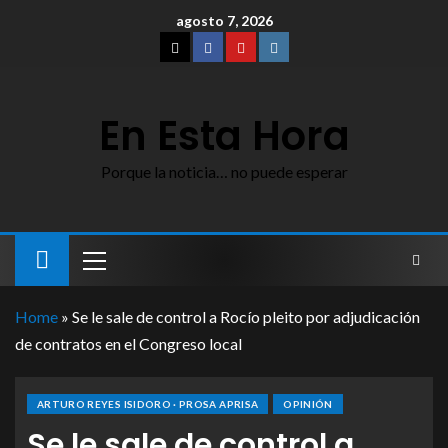
agosto 7, 2026
En Esta Hora
Porque la noticia… no puede esperar
Home
»
Se le sale de control a Rocío pleito por adjudicación
de contratos en el Congreso local
ARTURO REYES ISIDORO · PROSA APRISA
OPINIÓN
Se le sale de control a