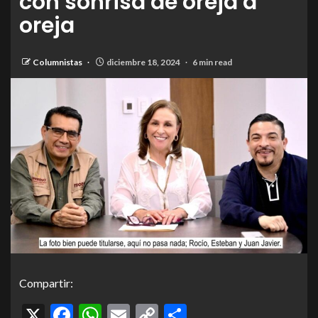
con sonrisa de oreja a
oreja
Columnistas
diciembre 18, 2024
6 min read
Compartir:
X
Facebook
WhatsApp
Email
Copy
Compartir