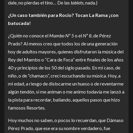
dale, no pierdas el tino… De las
tablets
, nada.)
¿Un caso también para Rocío? Tocan La Rama ¡con
batucada!
¿Quién no conoce el
Mambo Nº 5
o el
Nº 8
, de Pérez
Prado? Al menos creo que todos los de una generación
hoy de adultos mayores, quienes disfrutaron la música del
Rey del Mambo o “Cara de Foca” entre finales de los años
40 y principios de los 50 del siglo pasado. En mi caso, de
niño, o de “chamaco”, crecí escuchando su música. Hoy, a
mi edad, a riesgo de dislocarme un hueso o de reventarme
algún tendón, si me animan o me animo todavía me lanzó a
la pista para recordar, bailando, aquellos pasos que hizo
famosos Resortes.
Hoy muchos no saben, o pocos lo recuerdan, que Dámaso
Pérez Prado, que ese era su nombre verdadero, fue