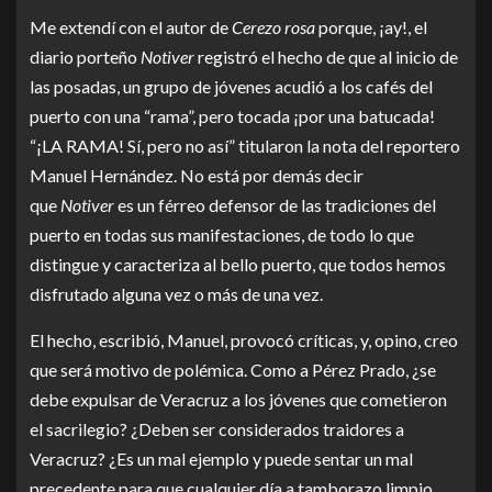
Me extendí con el autor de
Cerezo rosa
porque, ¡ay!, el
diario porteño
Notiver
registró el hecho de que al inicio de
las posadas, un grupo de jóvenes acudió a los cafés del
puerto con una “rama”, pero tocada ¡por una batucada!
“¡LA RAMA! Sí, pero no así” titularon la nota del reportero
Manuel Hernández. No está por demás decir
que
Notiver
es un férreo defensor de las tradiciones del
puerto en todas sus manifestaciones, de todo lo que
distingue y caracteriza al bello puerto, que todos hemos
disfrutado alguna vez o más de una vez.
El hecho, escribió, Manuel, provocó críticas, y, opino, creo
que será motivo de polémica. Como a Pérez Prado, ¿se
debe expulsar de Veracruz a los jóvenes que cometieron
el sacrilegio? ¿Deben ser considerados traidores a
Veracruz? ¿Es un mal ejemplo y puede sentar un mal
precedente para que cualquier día a tamborazo limpio