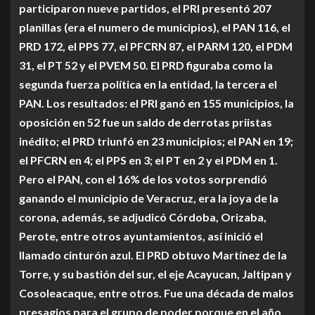
participaron nueve partidos, el PRI presentó 207
planillas (era el numero de municipios), el PAN 116, el
PRD 172, el PPS 77, el PFCRN 87, el PARM 120, el PDM
31, el PT 52 y el PVEM 50. El PRD figuraba como la
segunda fuerza política en la entidad, la tercera el
PAN. Los resultados: el PRI ganó en 155 municipios, la
oposición en 52 fue un saldo de derrotas priistas
inédito; el PRD triunfó en 23 municipios; el PAN en 19;
el PFCRN en 4; el PPS en 3; el PT en 2 y el PDM en 1.
Pero el PAN, con el 16% de los votos sorprendió
ganando el municipio de Veracruz, era la joya de la
corona, además, se adjudicó Córdoba, Orizaba,
Perote, entre otros ayuntamientos, así inició el
llamado cinturón azul. El PRD obtuvo Martínez de la
Torre, y su bastión del sur, el eje Acayucan, Jaltipan y
Cosoleacaque, entre otros. Fue una década de malos
presagios para el grupo de poder porque en el año