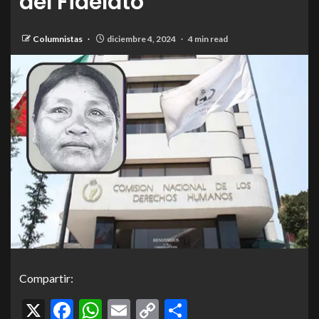
del Fidelato
Columnistas
diciembre 4, 2024
4 min read
Compartir:
X
Facebook
WhatsApp
Email
Copy
Compartir