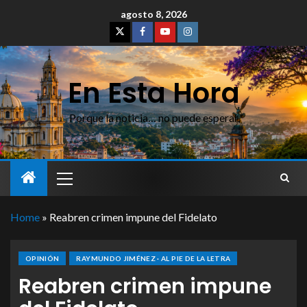
agosto 8, 2026
En Esta Hora
Porque la noticia… no puede esperar
Home
»
Reabren crimen impune del Fidelato
OPINIÓN
RAYMUNDO JIMÉNEZ · AL PIE DE LA LETRA
Reabren crimen impune