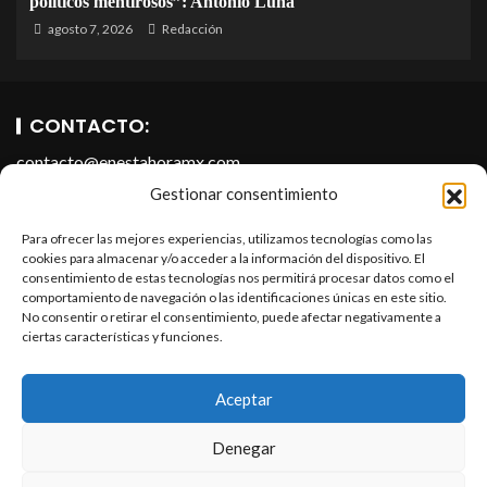
políticos mentirosos”: Antonio Luna
agosto 7, 2026
Redacción
CONTACTO:
contacto@enestahoramx.com
Gestionar consentimiento
Para ofrecer las mejores experiencias, utilizamos tecnologías como las
cookies para almacenar y/o acceder a la información del dispositivo. El
consentimiento de estas tecnologías nos permitirá procesar datos como el
comportamiento de navegación o las identificaciones únicas en este sitio.
No consentir o retirar el consentimiento, puede afectar negativamente a
ciertas características y funciones.
SOBRE NOSOTROS
En Esta Hora Media es un portal informativo que forma parte
Aceptar
de En Esta Hora Infopublicidad, S.A. de C.V. Todos los
derechos reservados.
Denegar