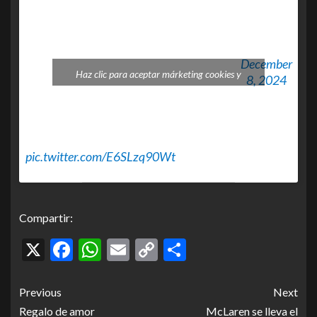
Bajío-Tijuana, la mañana de
este domingo al salir del
aeropuerto de León, trató de
— Azucena
apoderarse de manera ilícita
December
Uresti
de la aeronave para desviarla
Haz clic para aceptar márketing cookies y
8, 2024
(@azucenau)
hacia EEUU por lo que la
habilitar este contenido
tripulación actuó con los
procedimientos de
seguridad…
pic.twitter.com/E6SLzq90Wt
Compartir:
X
Facebook
WhatsApp
Email
Copy
Compartir
Link
Previous
Next
Regalo de amor
McLaren se lleva el