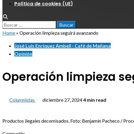
Política de cookies (UE)
Home
»
Operación limpieza seguirá avanzando
José Luis Enríquez Ambell · Café de Mañana
Opinión
Operación limpieza s
Columnistas
diciembre 27, 2024
4 min read
Productos ilegales decomisados. Foto: Benjamín Pacheco / Proc
Compartir: