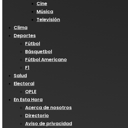
Cine
Música
Televisión
Clima
Deportes
Fútbol
Básquetbol
Fútbol Americano
F1
Salud
Electoral
OPLE
En Esta Hora
Acerca de nosotros
Directorio
Aviso de privacidad