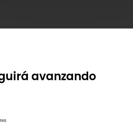
eguirá avanzando
eso