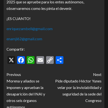
2025 que se apruebe para los entes autónomos,
observaremos como les pinta el devenir.
¡ES CUANTO!
enriquezambell@gmail.com
enamjl62@gmail.com
Compartir:
X
Facebook
WhatsApp
Email
Copy
Compartir
Link
Previous
Next
Morena y aliados se
Pide diputado Héctor Yunes
imponen y aprueban la
velar por la inviolabilidad y
desaparición del INAI y
seguridad de la sede del
otros seis órganos
Congreso
autónomos