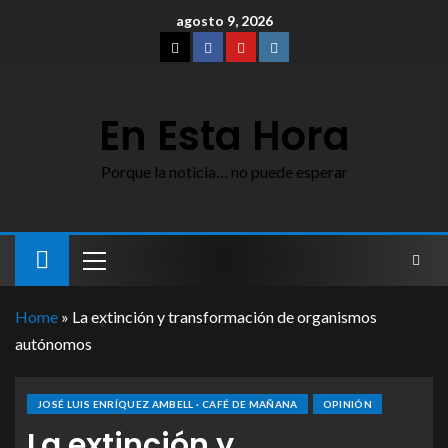
agosto 9, 2026
En Esta Hora
Porque la noticia… no puede esperar
Home
»
La extinción y transformación de organismos
autónomos
JOSÉ LUIS ENRÍQUEZ AMBELL · CAFÉ DE MAÑANA
OPINIÓN
La extinción y