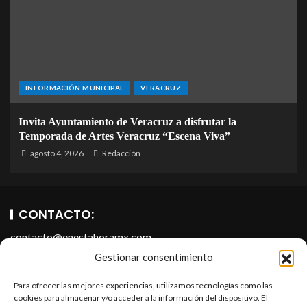
INFORMACIÓN MUNICIPAL
VERACRUZ
Invita Ayuntamiento de Veracruz a disfrutar la
Temporada de Artes Veracruz “Escena Viva”
agosto 4, 2026
Redacción
CONTACTO:
contacto@enestahoramx.com
Gestionar consentimiento
Para ofrecer las mejores experiencias, utilizamos tecnologías como las
cookies para almacenar y/o acceder a la información del dispositivo. El