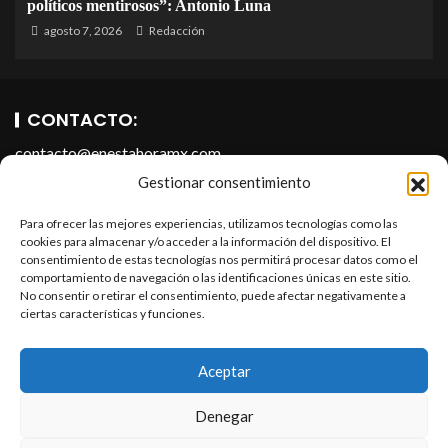
políticos mentirosos”: Antonio Luna
agosto 7, 2026
Redacción
CONTACTO:
contacto@enestahoramx.com
Gestionar consentimiento
Para ofrecer las mejores experiencias, utilizamos tecnologías como las
cookies para almacenar y/o acceder a la información del dispositivo. El
consentimiento de estas tecnologías nos permitirá procesar datos como el
comportamiento de navegación o las identificaciones únicas en este sitio.
No consentir o retirar el consentimiento, puede afectar negativamente a
ciertas características y funciones.
SOBRE NOSOTROS
En Esta Hora Media es un portal informativo que forma parte
Aceptar
de En Esta Hora Infopublicidad, S.A. de C.V. Todos los
derechos reservados.
Denegar