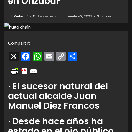
en Orizaba?
Redacción
,
Columnistas
diciembre 2, 2024
3 min read
Compartir:
X
Facebook
WhatsApp
Email
Copy
Compartir
Link
· El sucesor natural del
actual alcalde Juan
Manuel Diez Francos
· Desde hace años ha
estado en el ojo público