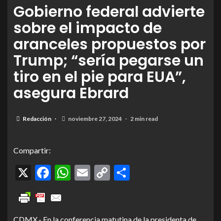
Gobierno federal advierte
sobre el impacto de
aranceles propuestos por
Trump; “sería pegarse un
tiro en el pie para EUA”,
asegura Ebrard
Redacción
noviembre 27, 2024
2 min read
Compartir:
X
Facebook
WhatsApp
Email
Copy
Compartir
Link
CDMX.- En la conferencia matutina de la presidenta de