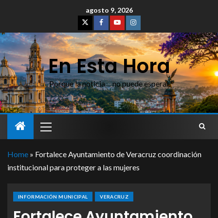
agosto 9, 2026
En Esta Hora
Porque la noticia… no puede esperar
Home
»
Fortalece Ayuntamiento de Veracruz coordinación
institucional para proteger a las mujeres
INFORMACIÓN MUNICIPAL
VERACRUZ
Fortalece Ayuntamiento