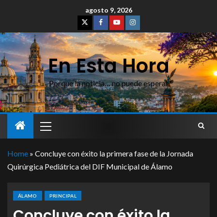
agosto 9, 2026
En Esta Hora
Porque la noticia… no puede esperar
Home
»
Concluye con éxito la primera fase de la Jornada
Quirúrgica Pediátrica del DIF Municipal de Álamo
ÁLAMO
PRINCIPAL
Concluye con éxito la