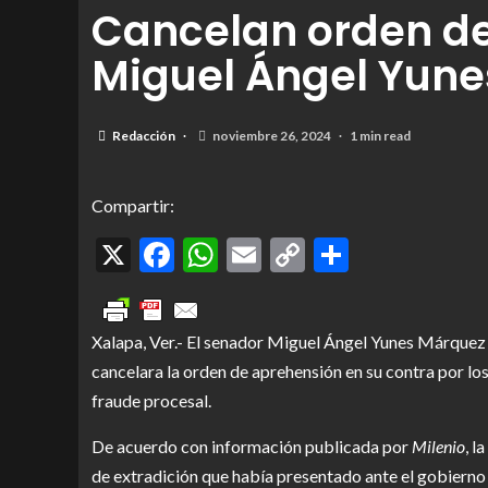
Cancelan orden de
Miguel Ángel Yun
Redacción
noviembre 26, 2024
1 min read
Compartir:
X
Facebook
WhatsApp
Email
Copy
Comparti
Link
Xalapa, Ver.- El senador Miguel Ángel Yunes Márquez 
cancelara la orden de aprehensión en su contra por los
fraude procesal.
De acuerdo con información publicada por
Milenio
, l
de extradición que había presentado ante el gobierno