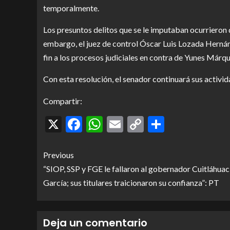
temporalmente.
Los presuntos delitos que se le imputaban ocurrieron 
embargo, el juez de control Óscar Luis Lozada Hernán
fin a los procesos judiciales en contra de Yunes Márqu
Con esta resolución, el senador continuará sus activida
Compartir:
X
Facebook
WhatsApp
Email
Copy
Comparti
Link
Previous
“SIOP, SSP y FGE le fallaron al gobernador Cuitláhuac
García; sus titulares traicionaron su confianza”: PT
Deja un comentario