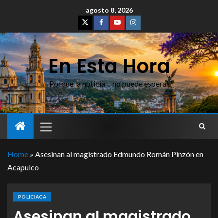
agosto 8, 2026
En Esta Hora
Porque la noticia… no puede esperar
Home
»
Asesinan al magistrado Edmundo Román Pinzón en
Acapulco
POLICIACA
Asesinan al magistrado