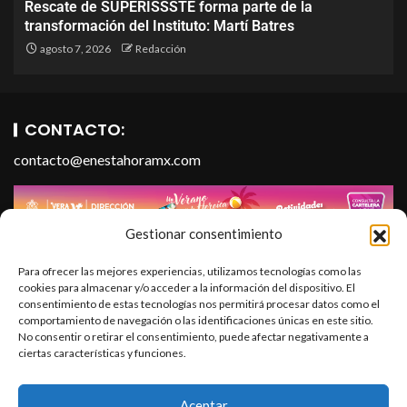
Rescate de SUPERISSSTE forma parte de la
transformación del Instituto: Martí Batres
agosto 7, 2026
Redacción
CONTACTO:
contacto@enestahoramx.com
Gestionar consentimiento
Para ofrecer las mejores experiencias, utilizamos tecnologías como las
cookies para almacenar y/o acceder a la información del dispositivo. El
consentimiento de estas tecnologías nos permitirá procesar datos como el
comportamiento de navegación o las identificaciones únicas en este sitio.
No consentir o retirar el consentimiento, puede afectar negativamente a
ciertas características y funciones.
SOBRE NOSOTROS
En Esta Hora Media es un portal informativo que forma parte
Aceptar