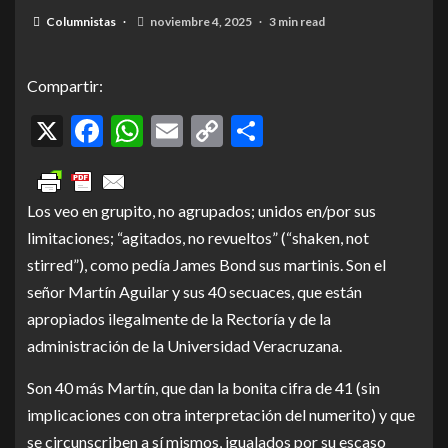
Columnistas
noviembre 4, 2025
3 min read
Compartir:
X
Facebook
WhatsApp
Email
Copy
Compartir
Link
Los veo en grupito, no agrupados; unidos en/por sus
limitaciones; “agitados, no revueltos” (“shaken, not
stirred”), como pedía James Bond sus martinis. Son el
señor Martín Aguilar y sus 40 secuaces, que están
apropiados ilegalmente de la Rectoría y de la
administración de la Universidad Veracruzana.
Son 40 más Martín, que dan la bonita cifra de 41 (sin
implicaciones con otra interpretación del numerito) y que
se circunscriben a sí mismos, igualados por su escaso