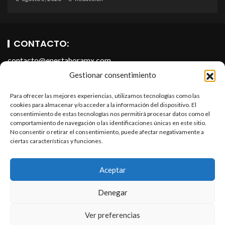
CONTACTO:
contacto@enestahoramx.com
Gestionar consentimiento
Para ofrecer las mejores experiencias, utilizamos tecnologías como las
cookies para almacenar y/o acceder a la información del dispositivo. El
consentimiento de estas tecnologías nos permitirá procesar datos como el
comportamiento de navegación o las identificaciones únicas en este sitio.
No consentir o retirar el consentimiento, puede afectar negativamente a
ciertas características y funciones.
SOBRE NOSOTROS
En Esta Hora Media es un portal informativo que forma parte
Aceptar
de En Esta Hora Infopublicidad, S.A. de C.V. Todos los
derechos reservados.
Denegar
Ver preferencias